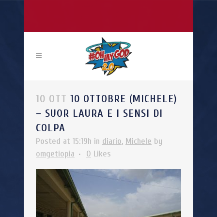
10 OTT
10 OTTOBRE (MICHELE)
– SUOR LAURA E I SENSI DI
COLPA
Posted at 15:19h
in
diario
,
Michele
by
omgetiopia
0
Likes